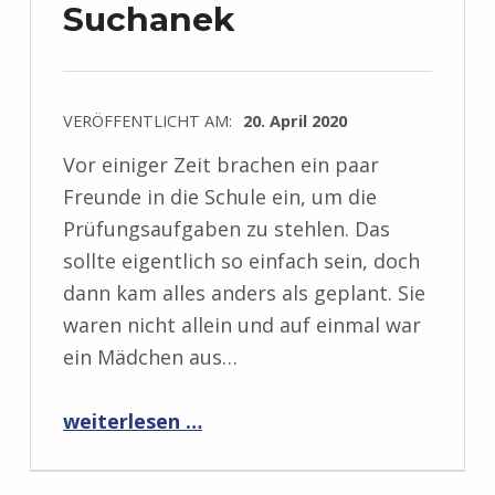
Suchanek
VERÖFFENTLICHT AM:
20. April 2020
Vor einiger Zeit brachen ein paar
Freunde in die Schule ein, um die
Prüfungsaufgaben zu stehlen. Das
sollte eigentlich so einfach sein, doch
dann kam alles anders als geplant. Sie
waren nicht allein und auf einmal war
ein Mädchen aus…
“Rezension: Ein MORDs-Team – Band 1: Der lautlose Schrei von Andreas Suchanek”
weiterlesen …