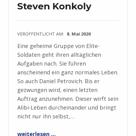
Steven Konkoly
VERÖFFENTLICHT AM:
8. Mai 2020
Eine geheime Gruppe von Elite-
Soldaten geht ihren alltäglichen
Aufgaben nach. Sie führen
anscheinend ein ganz normales Leben.
So auch Daniel Petrovich. Bis er
gezwungen wird, einen letzten
Auftrag anzunehmen. Dieser wirft sein
Alibi-Leben durcheinander und bringt
nicht nur ihn selbst,…
“Rezension: BLACK FLAGGED ALPHA von Steven Konkoly”
weiterlesen …