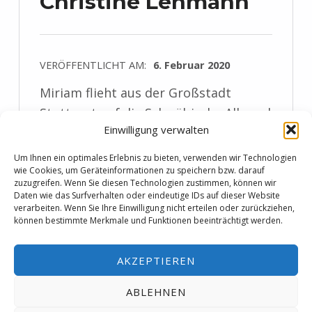
Christine Lehmann
VERÖFFENTLICHT AM:
6. Februar 2020
Miriam flieht aus der Großstadt
Stuttgart auf die Schwäbische Alb und
Einwilligung verwalten
versucht dort als Lehrerin erneut Fuß
zu fassen. Sie erhält einen Anruf einer
Um Ihnen ein optimales Erlebnis zu bieten, verwenden wir Technologien
wie Cookies, um Geräteinformationen zu speichern bzw. darauf
besorgten Mutter und macht sich auf
zuzugreifen. Wenn Sie diesen Technologien zustimmen, können wir
zum berühmten Höhlenforscher Leif
Daten wie das Surfverhalten oder eindeutige IDs auf dieser Website
verarbeiten. Wenn Sie Ihre Einwilligung nicht erteilen oder zurückziehen,
Grote und bittet ihn um Hilfe.…
können bestimmte Merkmale und Funktionen beeinträchtigt werden.
“Rezension: Das Rabenhaus von Christine Lehmann”
weiterlesen …
AKZEPTIEREN
ABLEHNEN