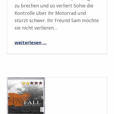
zu brechen und so verliert Sohie die
Kontrolle über ihr Motorrad und
stürzt schwer. Ihr Freund Sam möchte
sie nicht verlieren…
“Rezension: Evolution 5.0: Mutation von Roy O’Finnigan”
weiterlesen …