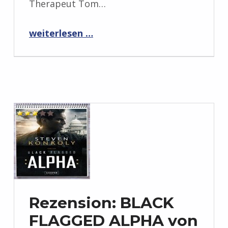
Therapeut Tom…
“Rezension: Der Unfall: Thriller von Andree Metzler”
weiterlesen …
Rezension: BLACK
FLAGGED ALPHA von