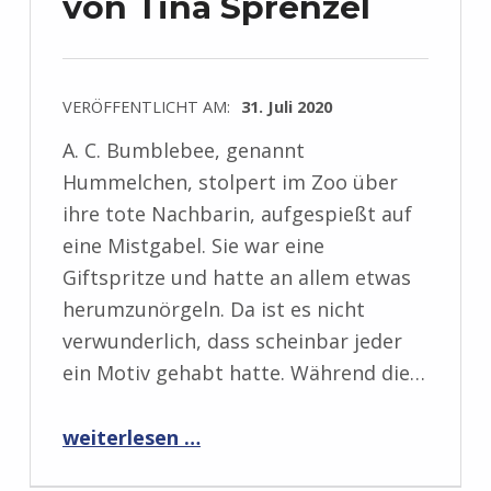
von Tina Sprenzel
VERÖFFENTLICHT AM:
31. Juli 2020
A. C. Bumblebee, genannt
Hummelchen, stolpert im Zoo über
ihre tote Nachbarin, aufgespießt auf
eine Mistgabel. Sie war eine
Giftspritze und hatte an allem etwas
herumzunörgeln. Da ist es nicht
verwunderlich, dass scheinbar jeder
ein Motiv gehabt hatte. Während die…
“Rezension: 3 Ziegen und ein Todesfall von Tina Sprenzel”
weiterlesen …