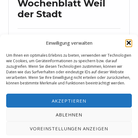
Wochenblatt Weil
der Stadt
VERÖFFENTLICHT AM:
24. September 2017
Einwilligung verwalten
Ist das nicht toll? Ich bin so dankbar
Um Ihnen ein optimales Erlebnis zu bieten, verwenden wir Technologien
wie Cookies, um Geräteinformationen zu speichern bzw. darauf
für den Presseartikel im Wochenblatt
zuzugreifen. Wenn Sie diesen Technologien zustimmen, können wir
Weil der Stadt vergangene Woche
Daten wie das Surfverhalten oder eindeutige IDs auf dieser Website
verarbeiten. Wenn Sie Ihre Einwilligung nicht erteilen oder zurückziehen,
über die Veröffentlichung und
können bestimmte Merkmale und Funktionen beeinträchtigt werden.
Lesung der Gedankenpolizei. Damit
ihr ebenfalls daran teilhaben könnt,
AKZEPTIEREN
gibt es hier den ganzen Artikel zum
ABLEHNEN
Nachlesen:
VOREINSTELLUNGEN ANZEIGEN
“Presseartikel im Wochenblatt Weil der Stadt”
weiterlesen …