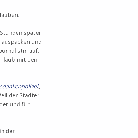
lauben.
 Stunden später
er auspacken und
urnalistin auf.
Urlaub mit den
edankenpolizei
„
eil der Städter
der und für
in der