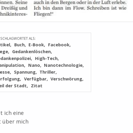
RSCHLAGWORTET ALS:
tikel
Buch
E-Book
Facebook
iege
Gedankenlöschen
dankenpolizei
High-Tech
nipulation
Nano
Nanotechnologie
esse
Spannung
Thriller
erfolgung
Verfügbar
Verschwörung
il der Stadt
Zitat
t ich eine
t über mich