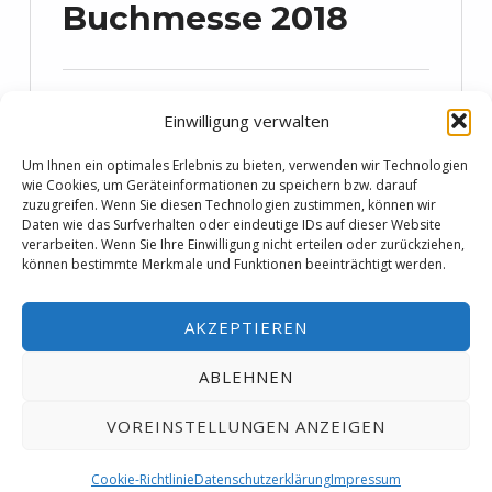
Buchmesse 2018
VERÖFFENTLICHT AM:
26. März 2018
Einwilligung verwalten
Nach dem positivem Erlebnis auf der
Um Ihnen ein optimales Erlebnis zu bieten, verwenden wir Technologien
wie Cookies, um Geräteinformationen zu speichern bzw. darauf
Frankfurter Buchmesse war für mich
zuzugreifen. Wenn Sie diesen Technologien zustimmen, können wir
klar: Auf der Leipziger Buchmesse
Daten wie das Surfverhalten oder eindeutige IDs auf dieser Website
verarbeiten. Wenn Sie Ihre Einwilligung nicht erteilen oder zurückziehen,
2018 bin ich ebenfalls am Start! Meine
können bestimmte Merkmale und Funktionen beeinträchtigt werden.
Vorbereitungen umfassten nicht nur
die Präsenz der „Gedankenpolizei„ an
AKZEPTIEREN
den Ständen von Books on Demand
ABLEHNEN
und Snipsl,…
VOREINSTELLUNGEN ANZEIGEN
“Leipziger Buchmesse 2018”
weiterlesen …
MENÜ
Cookie-Richtlinie
Datenschutzerklärung
Impressum