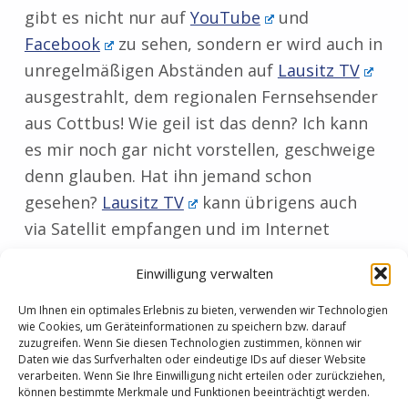
gibt es nicht nur auf
YouTube
und
Facebook
zu sehen, sondern er wird auch in
unregelmäßigen Abständen auf
Lausitz TV
ausgestrahlt, dem regionalen Fernsehsender
aus Cottbus! Wie geil ist das denn? Ich kann
es mir noch gar nicht vorstellen, geschweige
denn glauben. Hat ihn jemand schon
gesehen?
Lausitz TV
kann übrigens auch
via Satellit empfangen und im Internet
gesehen werden. Mehr Informationen findet
Einwilligung verwalten
ihr unter
www.lausitz-tv.de
. An dieser Stelle
auch ein ganz großes Dankeschön an den
Um Ihnen ein optimales Erlebnis zu bieten, verwenden wir Technologien
wie Cookies, um Geräteinformationen zu speichern bzw. darauf
Fernsehsender!
zuzugreifen. Wenn Sie diesen Technologien zustimmen, können wir
Zurück zur Hauptnavigation springen
Beitragsnavigation
Daten wie das Surfverhalten oder eindeutige IDs auf dieser Website
verarbeiten. Wenn Sie Ihre Einwilligung nicht erteilen oder zurückziehen,
können bestimmte Merkmale und Funktionen beeinträchtigt werden.
VORHERIGER BEITRAG