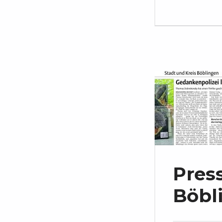
Press
Böbl