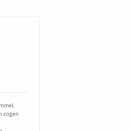
immel,
n zogen
n