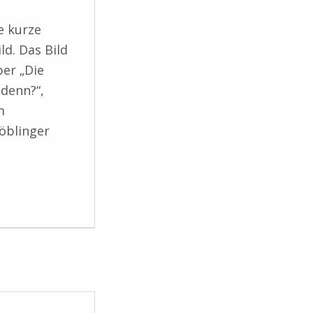
e kurze
d. Das Bild
ber „Die
 denn?“,
m
Böblinger