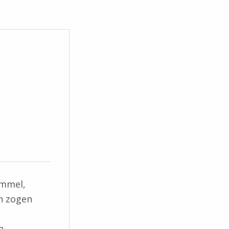
immel,
n zogen
n