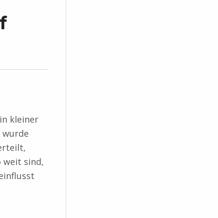
f
in kleiner
h wurde
rteilt,
 weit sind,
einflusst