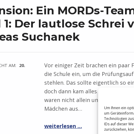
nsion: Ein MORDs-Team
1: Der lautlose Schrei 
eas Suchanek
Vor einiger Zeit brachen ein paar 
CHT AM:
20.
die Schule ein, um die Prüfungsau
stehlen. Das sollte eigentlich so ei
doch dann kam alles anders als gep
waren nicht allein und auf einmal 
Mädchen aus…
Um Ihnen ein opti
um Geräteinforma
Technologien zus
IDs auf dieser Web
“Rezension: Ein MORDs-Team – Band 1: Der lautlose Schrei von Andreas Suchanek”
weiterlesen …
zurückziehen, kö