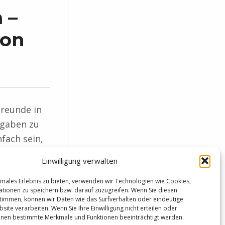
 –
von
Freunde in
fgaben zu
nfach sein,
lant. Sie
Einwilligung verwalten
war ein
males Erlebnis zu bieten, verwenden wir Technologien wie Cookies,
tionen zu speichern bzw. darauf zuzugreifen. Wenn Sie diesen
timmen, können wir Daten wie das Surfverhalten oder eindeutige
site verarbeiten. Wenn Sie Ihre Einwilligung nicht erteilen oder
nnen bestimmte Merkmale und Funktionen beeinträchtigt werden.