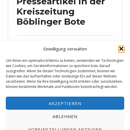
Presseartikel in der
Kreiszeitung
Böblinger Bote
VERÖFFENTLICHT AM:
2. Oktober 2017
Einwilligung verwalten
Letzten Donnerstag erhielt ich eine
Um Ihnen ein optimales Erlebnis zu bieten, verwenden wir Technologien
wie Cookies, um Geräteinformationen zu speichern bzw. darauf
kurze Nachricht, bestehend aus einem
zuzugreifen. Wenn Sie diesen Technologien zustimmen, können wir
Bild. Das Bild zeigte einen
Daten wie das Surfverhalten oder eindeutige IDs auf dieser Website
verarbeiten. Wenn Sie Ihre Einwilligung nicht erteilen oder zurückziehen,
Zeitungsausschnitt über „Die
können bestimmte Merkmale und Funktionen beeinträchtigt werden.
Gedankenpolizei„. „Wie geil ist das
denn?“, fragte ich nach und erfuhr von
AKZEPTIEREN
dem Presseartikel in der Kreiszeitung
ABLEHNEN
Böblinger Bote. Die Redaktion stellte…
VOREINSTELLUNGEN ANZEIGEN