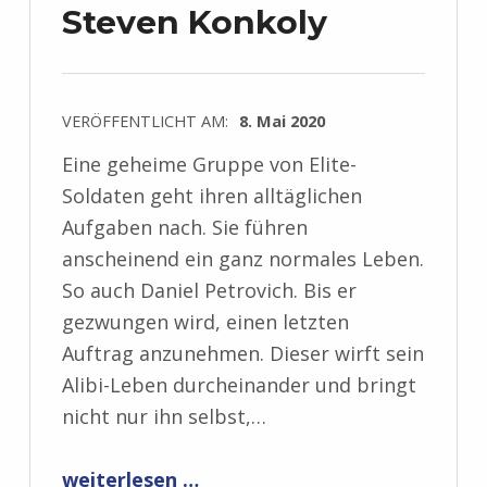
Steven Konkoly
VERÖFFENTLICHT AM:
8. Mai 2020
Eine geheime Gruppe von Elite-
Soldaten geht ihren alltäglichen
Aufgaben nach. Sie führen
anscheinend ein ganz normales Leben.
So auch Daniel Petrovich. Bis er
gezwungen wird, einen letzten
Auftrag anzunehmen. Dieser wirft sein
Alibi-Leben durcheinander und bringt
nicht nur ihn selbst,…
“Rezension: BLACK FLAGGED ALPHA von Steven Konkoly”
weiterlesen …