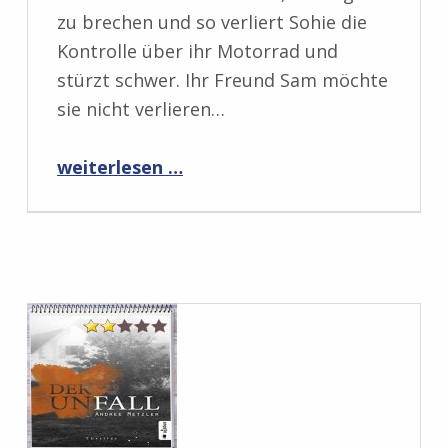
zu brechen und so verliert Sohie die
Kontrolle über ihr Motorrad und
stürzt schwer. Ihr Freund Sam möchte
sie nicht verlieren…
“Rezension: Evolution 5.0: Mutation von Roy O’Finnigan”
weiterlesen …