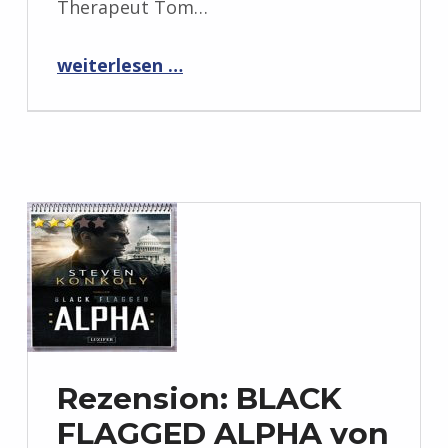
Therapeut Tom…
“Rezension: Der Unfall: Thriller von Andree Metzler”
weiterlesen …
Rezension: BLACK
FLAGGED ALPHA von