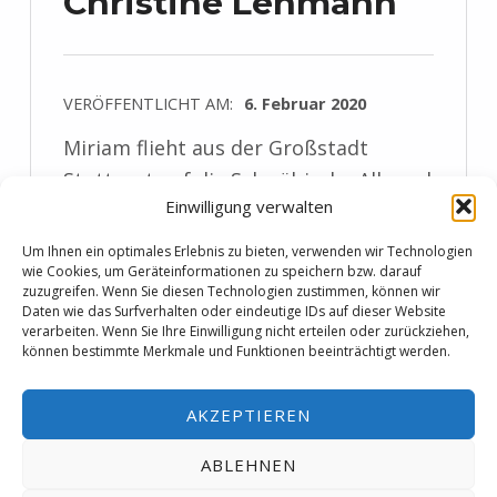
Christine Lehmann
VERÖFFENTLICHT AM:
6. Februar 2020
Miriam flieht aus der Großstadt
Stuttgart auf die Schwäbische Alb und
Einwilligung verwalten
versucht dort als Lehrerin erneut Fuß
zu fassen. Sie erhält einen Anruf einer
Um Ihnen ein optimales Erlebnis zu bieten, verwenden wir Technologien
wie Cookies, um Geräteinformationen zu speichern bzw. darauf
besorgten Mutter und macht sich auf
zuzugreifen. Wenn Sie diesen Technologien zustimmen, können wir
zum berühmten Höhlenforscher Leif
Daten wie das Surfverhalten oder eindeutige IDs auf dieser Website
verarbeiten. Wenn Sie Ihre Einwilligung nicht erteilen oder zurückziehen,
Grote und bittet ihn um Hilfe.…
können bestimmte Merkmale und Funktionen beeinträchtigt werden.
“Rezension: Das Rabenhaus von Christine Lehmann”
weiterlesen …
AKZEPTIEREN
ABLEHNEN