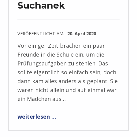
Suchanek
VERÖFFENTLICHT AM:
20. April 2020
Vor einiger Zeit brachen ein paar
Freunde in die Schule ein, um die
Prüfungsaufgaben zu stehlen. Das
sollte eigentlich so einfach sein, doch
dann kam alles anders als geplant. Sie
waren nicht allein und auf einmal war
ein Mädchen aus…
“Rezension: Ein MORDs-Team – Band 1: Der lautlose Schrei von Andreas Suchanek”
weiterlesen …