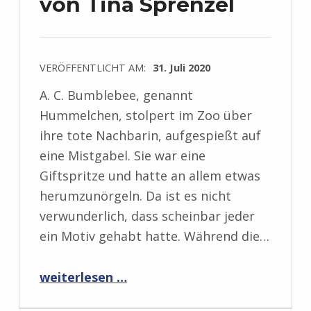
von Tina Sprenzel
VERÖFFENTLICHT AM:
31. Juli 2020
A. C. Bumblebee, genannt
Hummelchen, stolpert im Zoo über
ihre tote Nachbarin, aufgespießt auf
eine Mistgabel. Sie war eine
Giftspritze und hatte an allem etwas
herumzunörgeln. Da ist es nicht
verwunderlich, dass scheinbar jeder
ein Motiv gehabt hatte. Während die…
“Rezension: 3 Ziegen und ein Todesfall von Tina Sprenzel”
weiterlesen …