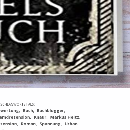
RSCHLAGWORTET ALS:
ewertung
Buch
Buchblogger
remdrezension
Knaur
Markus Heitz
zension
Roman
Spannung
Urban