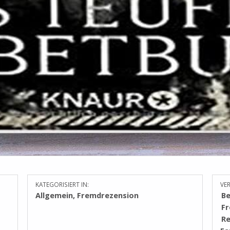
KATEGORISIERT IN:
VE
Allgemein
,
Fremdrezension
B
F
Re