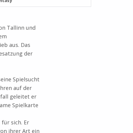
ntasy
on Tallinn und
tem
ieb aus. Das
Besatzung der
eine Spielsucht
ahren auf der
all geleitet er
same Spielkarte
für sich. Er
on ihrer Art ein